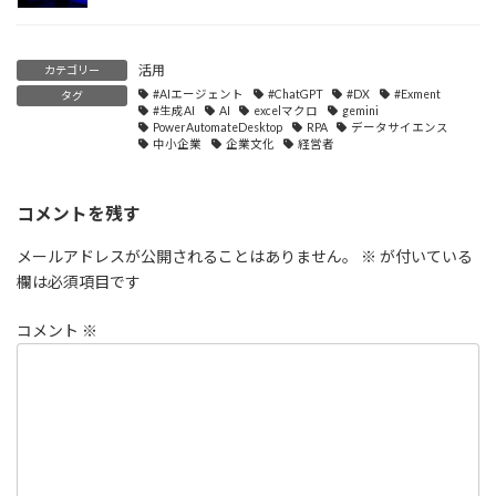
活用
カテゴリー
#AIエージェント
#ChatGPT
#DX
#Exment
タグ
#生成AI
AI
excelマクロ
gemini
PowerAutomateDesktop
RPA
データサイエンス
中小企業
企業文化
経営者
コメントを残す
メールアドレスが公開されることはありません。
※
が付いている
欄は必須項目です
コメント
※