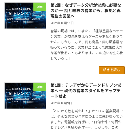
第2回：なぜデータ分析が営業に必要な
活用
のか ─ 勘と経験の営業から、根拠と再
現性の営業へ
2025年10月11日
営業の現場では、いまだに「経験豊富なベテラ
ン営業」が成果を支えるケースが少なくありま
せん。しかし一方で、同じ商品・同じ顧客層を
扱っているのに、営業担当によって成果に大き
な差が出ることもあります。 この違いを生み出
している […]
続きを読む
第1回：テレアポからデータドリブン営
活用
業へ ─ 現代の営業スタイルをアップデ
ートせよ
2025年10月9日
「とにかく数を当たれ！」かつての営業現場で
は、そんな言葉が合言葉のように飛び交ってい
ました。電話帳を片手に、1日何十件・何百件
とテレアポを繰り返す——。しかし今、この