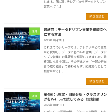
します。 第1回：テレアポからデータドリブン
営業へ テ […]
続きを読む
最終回：データドリブン営業を組織文化
活用
にする方法
2025年10月21日
これまでのシリーズでは、テレアポ中心の営業
から脱却し、データに基づいた営業（データド
リブン営業）の重要性を解説してきました。最
終回となる今回は、その考え方を「一部の担当
者の取り組み」で終わらせず、組織文化として
根付かせる […]
続きを読む
第4回：t検定・回帰分析・クラスタリン
活用
グをPythonで試してみる（実践編）
2025年10月18日
～データで“営業の勝ちパターン”を発見しよう