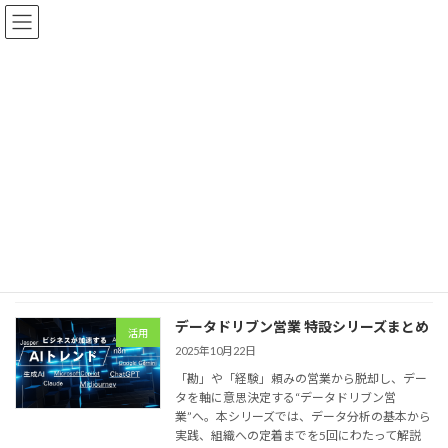
コ
ナ
ン
ビ
テ
ゲ
ン
ー
ツ
シ
へ
ョ
ブログやってます
ス
ン
キ
に
ッ
移
プ
動
トップページ
ブログやってます
readbell
readbell
データドリブン営業 特設シリーズまとめ
活用
2025年10月22日
「勘」や「経験」頼みの営業から脱却し、デー
タを軸に意思決定する“データドリブン営
業”へ。本シリーズでは、データ分析の基本から
実践、組織への定着までを5回にわたって解説