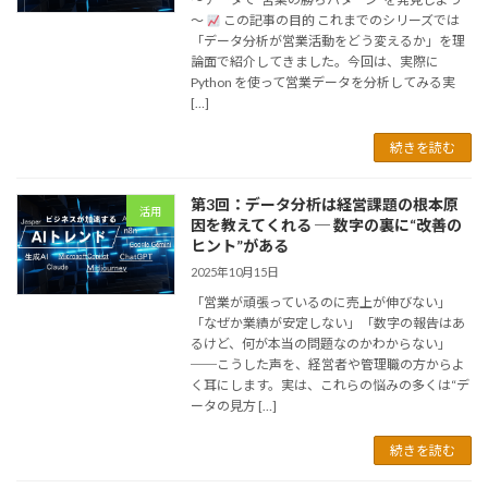
～
この記事の目的 これまでのシリーズでは
「データ分析が営業活動をどう変えるか」を理
論面で紹介してきました。今回は、実際に
Python を使って営業データを分析してみる実
[…]
続きを読む
第3回：データ分析は経営課題の根本原
活用
因を教えてくれる ─ 数字の裏に“改善の
ヒント”がある
2025年10月15日
「営業が頑張っているのに売上が伸びない」
「なぜか業績が安定しない」「数字の報告はあ
るけど、何が本当の問題なのかわからない」
──こうした声を、経営者や管理職の方からよ
く耳にします。実は、これらの悩みの多くは“デ
ータの見方 […]
続きを読む