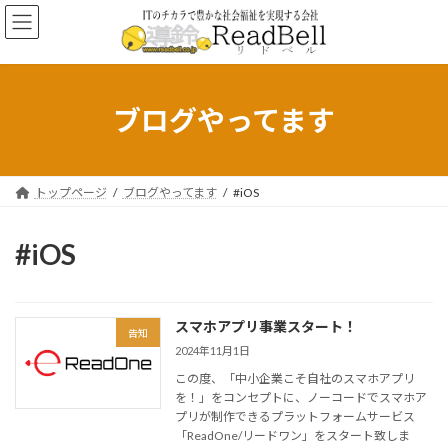
コ
ナ
ン
ビ
テ
ゲ
ン
ー
ツ
シ
へ
ョ
ブログやってます
ス
ン
キ
に
ッ
移
プ
動
トップページ
ブログやってます
#iOS
#iOS
スマホアプリ事業スタート！
告知
2024年11月1日
この度、「中小企業こそ自社のスマホアプリ
を！」をコンセプトに、ノーコードでスマホア
プリが制作できるプラットフォームサービス
「ReadOne/リードワン」をスタート致しま