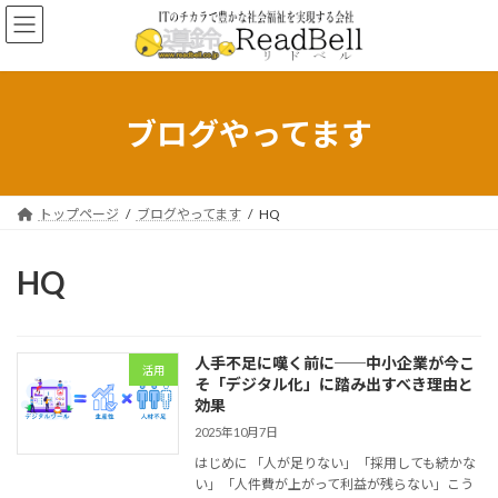
コ
ナ
ン
ビ
テ
ゲ
ン
ー
ツ
シ
へ
ョ
ブログやってます
ス
ン
キ
に
ッ
移
プ
動
トップページ
ブログやってます
HQ
HQ
人手不足に嘆く前に──中小企業が今こ
活用
そ「デジタル化」に踏み出すべき理由と
効果
2025年10月7日
はじめに 「人が足りない」「採用しても続かな
い」「人件費が上がって利益が残らない」こう