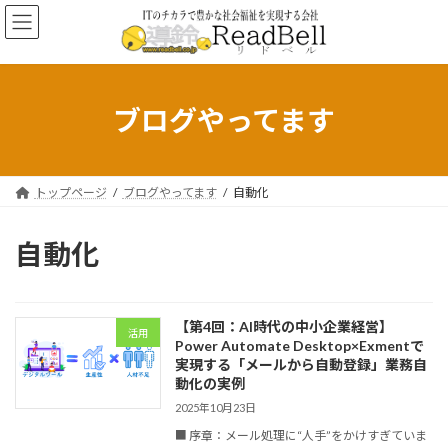
コ
ナ
ン
ビ
テ
ゲ
ン
ー
ツ
シ
へ
ョ
ブログやってます
ス
ン
キ
に
ッ
移
プ
動
トップページ
ブログやってます
自動化
自動化
【第4回：AI時代の中小企業経営】
活用
Power Automate Desktop×Exmentで
実現する「メールから自動登録」業務自
動化の実例
2025年10月23日
■ 序章：メール処理に“人手”をかけすぎていま