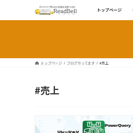
コ
ナ
トップページ
ン
ビ
テ
ゲ
ン
ー
ツ
シ
へ
ョ
ス
ン
キ
に
ッ
移
トップページ
ブログやってます
#売上
プ
動
#売上