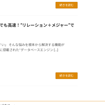
続きを読む
0万行でも高速！“リレーション＋メジャー”で
れやすい」 そんな悩みを根本から解決する機能が
xcel に搭載された“データベースエンジン […]
続きを読む