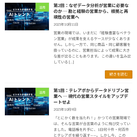
第2回：なぜデータ分析が営業に必要な
活用
のか ─ 勘と経験の営業から、根拠と再
現性の営業へ
2025年10月11日
営業の現場では、いまだに「経験豊富なベテラ
ン営業」が成果を支えるケースが少なくありま
せん。しかし一方で、同じ商品・同じ顧客層を
扱っているのに、営業担当によって成果に大き
な差が出ることもあります。 この違いを生み出
している […]
続きを読む
第1回：テレアポからデータドリブン営
活用
業へ ─ 現代の営業スタイルをアップデ
ートせよ
2025年10月9日
「とにかく数を当たれ！」かつての営業現場で
は、そんな言葉が合言葉のように飛び交ってい
ました。電話帳を片手に、1日何十件・何百件
とテレアポを繰り返す——。しかし今、この