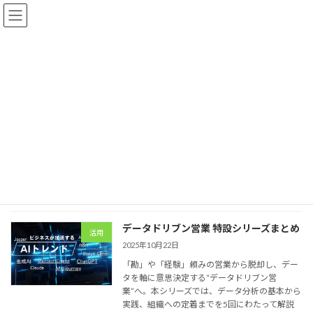
コ
ナ
ン
ビ
テ
ゲ
ン
ー
ツ
シ
へ
ョ
ブログやってます
ス
ン
キ
に
ッ
移
プ
動
トップページ
ブログやってます
営業 DX
営業 DX
データドリブン営業 特設シリーズまとめ
活用
2025年10月22日
「勘」や「経験」頼みの営業から脱却し、デー
タを軸に意思決定する“データドリブン営
業”へ。本シリーズでは、データ分析の基本から
実践、組織への定着までを5回にわたって解説