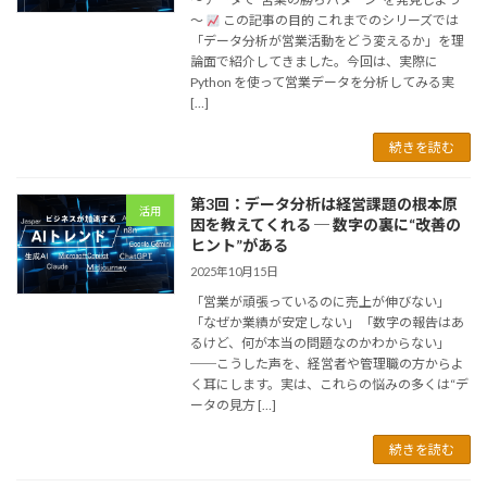
～
この記事の目的 これまでのシリーズでは
「データ分析が営業活動をどう変えるか」を理
論面で紹介してきました。今回は、実際に
Python を使って営業データを分析してみる実
[…]
続きを読む
第3回：データ分析は経営課題の根本原
活用
因を教えてくれる ─ 数字の裏に“改善の
ヒント”がある
2025年10月15日
「営業が頑張っているのに売上が伸びない」
「なぜか業績が安定しない」「数字の報告はあ
るけど、何が本当の問題なのかわからない」
──こうした声を、経営者や管理職の方からよ
く耳にします。実は、これらの悩みの多くは“デ
ータの見方 […]
続きを読む