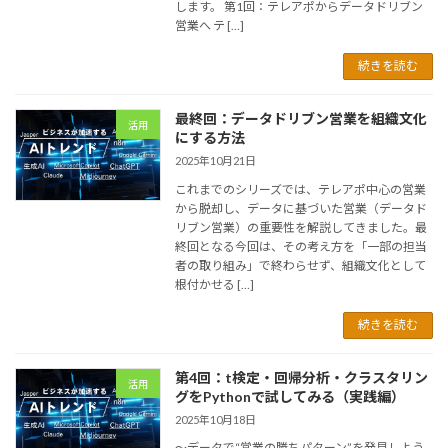
します。 第1回：テレアポからデータドリブン
営業へ テ […]
続きを読む
最終回：データドリブン営業を組織文化
活用
にする方法
2025年10月21日
これまでのシリーズでは、テレアポ中心の営業
から脱却し、データに基づいた営業（データド
リブン営業）の重要性を解説してきました。最
終回となる今回は、その考え方を「一部の担当
者の取り組み」で終わらせず、組織文化として
根付かせる […]
続きを読む
第4回：t検定・回帰分析・クラスタリン
活用
グをPythonで試してみる（実践編）
2025年10月18日
～データで“営業の勝ちパターン”を発見しよう