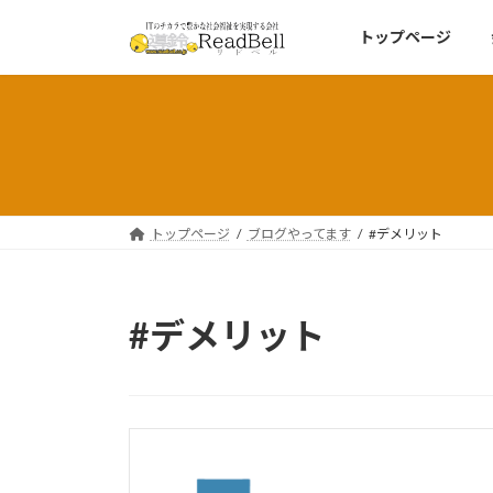
コ
ナ
トップページ
ン
ビ
テ
ゲ
ン
ー
ツ
シ
へ
ョ
ス
ン
キ
に
ッ
移
トップページ
ブログやってます
#デメリット
プ
動
#デメリット