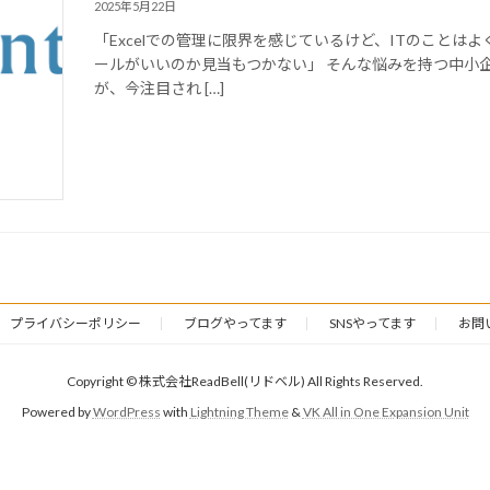
2025年5月22日
「Excelでの管理に限界を感じているけど、ITのこと
ールがいいのか見当もつかない」 そんな悩みを持つ中小
が、今注目され […]
プライバシーポリシー
ブログやってます
SNSやってます
お問
Copyright © 株式会社ReadBell(リドベル) All Rights Reserved.
Powered by
WordPress
with
Lightning Theme
&
VK All in One Expansion Unit