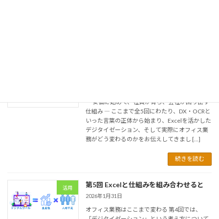
た。 一方で、多くの中小企業ではこんな声も聞
こえてきます。 「言葉は聞くけど、結局何をす
[…]
続きを読む
第6回 中小企業に必要なのは「背伸びし
活用
ないDX」だった
2026年2月1日
― 安価に始めて、社員が育ち、会社が回り出す
仕組み ― ここまで全5回にわたり、DX・OCRと
いった言葉の正体から始まり、Excelを活かした
デジタイゼーション、そして実際にオフィス業
務がどう変わるのかをお伝えしてきまし […]
続きを読む
第5回 Excelと仕組みを組み合わせると
活用
2026年1月31日
オフィス業務はここまで変わる 第4回では、
「デジタイゼーション」という考え方について