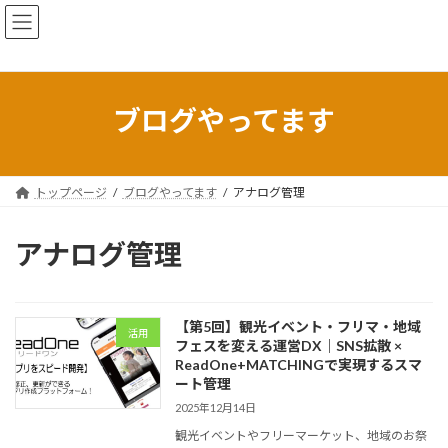
コ
ナ
ン
ビ
テ
ゲ
ン
ー
ツ
シ
へ
ョ
ブログやってます
ス
ン
キ
に
ッ
移
プ
動
トップページ
ブログやってます
アナログ管理
アナログ管理
【第5回】観光イベント・フリマ・地域
活用
フェスを変える運営DX｜SNS拡散 ×
ReadOne+MATCHINGで実現するスマ
ート管理
2025年12月14日
観光イベントやフリーマーケット、地域のお祭